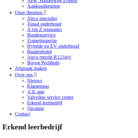
APK, Harderwijk Ermelo
Aankoopkeuring
Onze diensten
Airco specialist
Totaal onderhoud
A t/m Z reparaties
Bandenservice
Zomerinspectie
Hybride en EV onderhoud
Bandenhotel
Airco retrofit R1234yf
Bovag Pechhulp
Afspraak maken
Over ons
Nieuws
Klantenpas
A3L app
Valvoline service center
Erkend leerbedrijf
Vacature
Contact
Erkend leerbedrijf