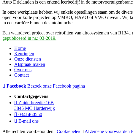
Auto Drielanden is een erkend leerbedrijf in de motorvoertuigenbran
In onze werkplaats hebben wij enkele opstellingen staan om de divers
open voor korte projecten op VMBO, HAVO of VWO niveau. Wij kunnen 
in een carrière binnen de autobranche.
Een waardevol project over retrofitten van aircosystemen van R134a
gepubliceerd in nr.: 03-2019.
Home
Keuringen
Onze diensten
Afspraak maken
Over ons
Contact
Facebook
Bezoek onze Facebook pagina
Contactgegevens
Zuiderbreedte 16B
3845 MC Harderwijk
0341460550
E-mail ons
Alle rechten voorbehouden |
Cookiebeleid
|
Algemene voorwaarde