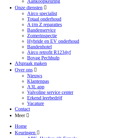
Aankoopkeuring
Onze diensten
Airco specialist
Totaal onderhoud
A t/m Z reparaties
Bandenservice
Zomerinspectie
Hybride en EV onderhoud
Bandenhotel
Airco retrofit R1234yf
Bovag Pechhulp
Afspraak maken
Over ons
Nieuws
Klantenpas
A3L app
Valvoline service center
Erkend leerbedrijf
Vacature
Contact
Meer
Home
Keuringen