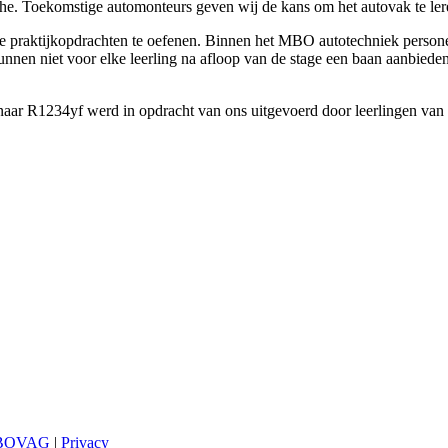
che. Toekomstige automonteurs geven wij de kans om het autovak te ler
e praktijkopdrachten te oefenen. Binnen het MBO autotechniek personen
niet voor elke leerling na afloop van de stage een baan aanbieden, m
 naar R1234yf werd in opdracht van ons uitgevoerd door leerlingen van
n BOVAG
|
Privacy