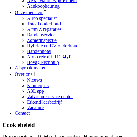
APK, Harderwijk Ermelo
Aankoopkeuring
Onze diensten
Airco specialist
Totaal onderhoud
A t/m Z reparaties
Bandenservice
Zomerinspectie
Hybride en EV onderhoud
Bandenhotel
Airco retrofit R1234yf
Bovag Pechhulp
Afspraak maken
Over ons
Nieuws
Klantenpas
A3L app
Valvoline service center
Erkend leerbedrijf
Vacature
Contact
Cookiebeleid
Deze website maakt gebruik van cookies. Hieronder vind je een