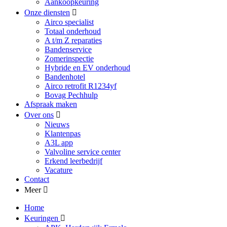
Aankoopkeuring
Onze diensten
Airco specialist
Totaal onderhoud
A t/m Z reparaties
Bandenservice
Zomerinspectie
Hybride en EV onderhoud
Bandenhotel
Airco retrofit R1234yf
Bovag Pechhulp
Afspraak maken
Over ons
Nieuws
Klantenpas
A3L app
Valvoline service center
Erkend leerbedrijf
Vacature
Contact
Meer
Home
Keuringen