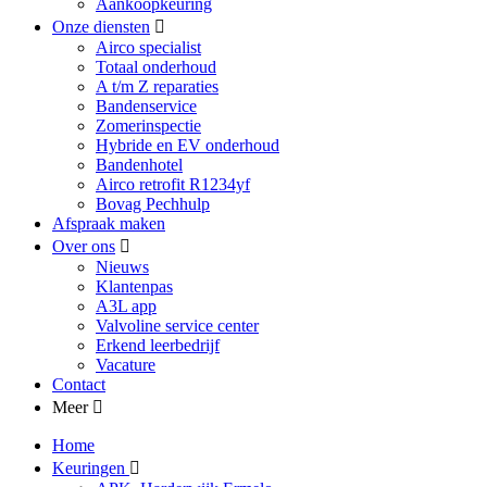
Aankoopkeuring
Onze diensten
Airco specialist
Totaal onderhoud
A t/m Z reparaties
Bandenservice
Zomerinspectie
Hybride en EV onderhoud
Bandenhotel
Airco retrofit R1234yf
Bovag Pechhulp
Afspraak maken
Over ons
Nieuws
Klantenpas
A3L app
Valvoline service center
Erkend leerbedrijf
Vacature
Contact
Meer
Home
Keuringen