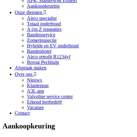
APK, Harderwijk Ermelo
Aankoopkeuring
Onze diensten
Airco specialist
Totaal onderhoud
A t/m Z reparaties
Bandenservice
Zomerinspectie
Hybride en EV onderhoud
Bandenhotel
Airco retrofit R1234yf
Bovag Pechhulp
Afspraak maken
Over ons
Nieuws
Klantenpas
A3L app
Valvoline service center
Erkend leerbedrijf
Vacature
Contact
Aankoopkeuring