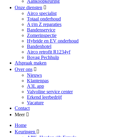
Aankoopkeuring
Onze diensten
Airco specialist
Totaal onderhoud
A t/m Z reparaties
Bandenservice
Zomerinspectie
Hybride en EV onderhoud
Bandenhotel
Airco retrofit R1234yf
Bovag Pechhulp
Afspraak maken
Over ons
Nieuws
Klantenpas
A3L app
Valvoline service center
Erkend leerbedrijf
Vacature
Contact
Meer
Home
Keuringen