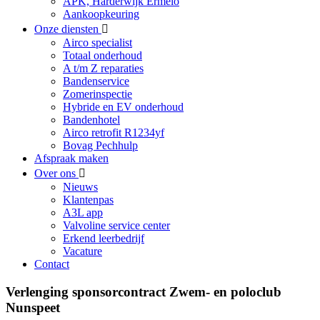
APK, Harderwijk Ermelo
Aankoopkeuring
Onze diensten
Airco specialist
Totaal onderhoud
A t/m Z reparaties
Bandenservice
Zomerinspectie
Hybride en EV onderhoud
Bandenhotel
Airco retrofit R1234yf
Bovag Pechhulp
Afspraak maken
Over ons
Nieuws
Klantenpas
A3L app
Valvoline service center
Erkend leerbedrijf
Vacature
Contact
Verlenging sponsorcontract Zwem- en poloclub
Nunspeet